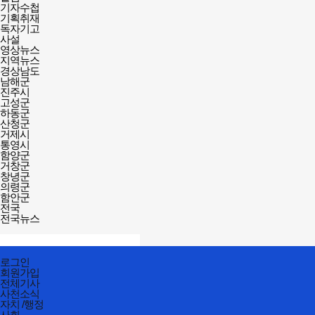
기자수첩
기획취재
독자기고
사설
영상뉴스
지역뉴스
경상남도
남해군
진주시
고성군
하동군
산청군
거제시
통영시
함양군
거창군
창녕군
의령군
함안군
전국
전국뉴스
검색창
열기/
검색
닫기
전체메뉴
로그인
닫기
회원가입
전체기사
사천소식
자치 /행정
사회