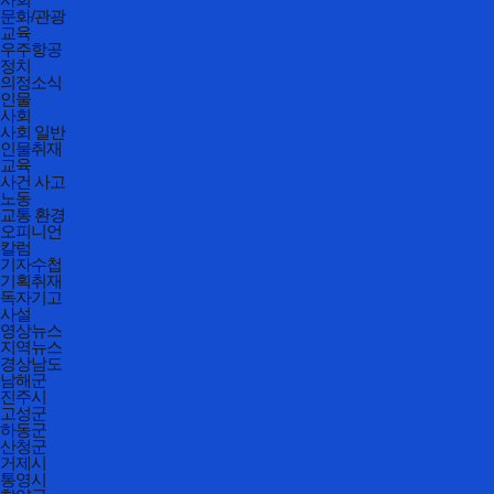
문화/관광
교육
우주항공
정치
의정소식
인물
사회
사회 일반
인물취재
교육
사건 사고
노동
교통 환경
오피니언
칼럼
기자수첩
기획취재
독자기고
사설
영상뉴스
지역뉴스
경상남도
남해군
진주시
고성군
하동군
산청군
거제시
통영시