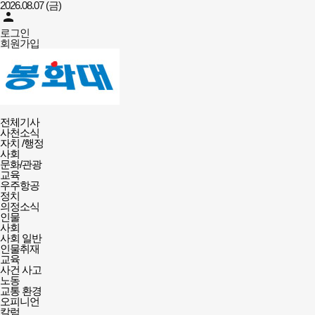
2026.08.07 (금)
person
로그인
회원가입
사천신문
전체메뉴
-
전체기사
열기/
인터넷뉴스
사천소식
닫기
자치 /행정
사회
문화/관광
교육
우주항공
정치
의정소식
인물
사회
사회 일반
인물취재
교육
사건 사고
노동
교통 환경
오피니언
칼럼