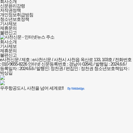
사천신문
회사소개
-
신문윤리강령
인터넷뉴스
저작권정책
회사소개
개인정보취급방침
및
청소년보호정책
정책안내
기사제보
제휴문의
불편신고
회사소개
기사제보
제휴문의
불편신고
e사천신문 / 제호 : e사천신문 /
사천시 사천읍 옥산로 133, 103호 / 전화번호
: 010-9655-8226
인터넷 신문등록번호 : 경남아 02641 / 발행일 : 2024.6.6 /
등록일자 : 2024.6.6 / 발행인: 정천권 / 편집인 : 정천권
청소년보호책임자 :
박상길
우주항공도시, 사천을 넘어 세계로!!
By Webbridge.