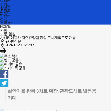
함양군
거창군
창녕군
의령군
함안군
전국
전국뉴스
HOME
사회
교통 환경
사천케이블카 자연휴양림 진입 도시계획도로 개통
e사천신문
2024-12-20 16:52:17
실안마을 왕복 3차로 확장, 관광도시로 발돋움
기대