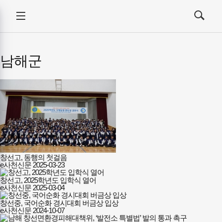
사천신문
전체메뉴
-
검색
메뉴
열기/
인터넷뉴스
열기/
닫기
닫기
남해군
창선고, 동행의 첫걸음
e사천신문
2025-03-23
창선고, 2025학년도 입학식 열어
e사천신문
2025-03-04
창선중, 국어순화 경시대회 버금상 입상
e사천신문
2024-10-07