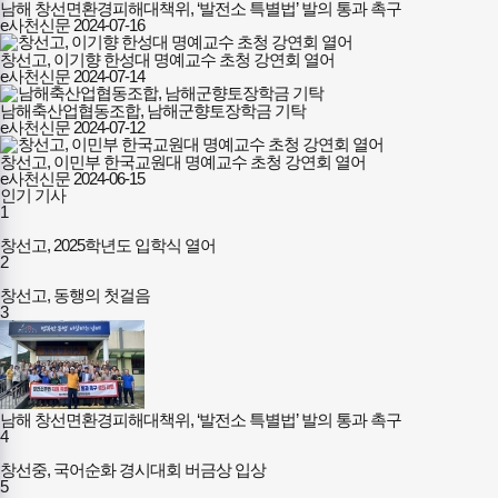
남해 창선면환경피해대책위, ‘발전소 특별법’ 발의 통과 촉구
e사천신문
2024-07-16
창선고, 이기향 한성대 명예교수 초청 강연회 열어
e사천신문
2024-07-14
남해축산업협동조합, 남해군향토장학금 기탁
e사천신문
2024-07-12
창선고, 이민부 한국교원대 명예교수 초청 강연회 열어
e사천신문
2024-06-15
인기 기사
1
창선고, 2025학년도 입학식 열어
2
창선고, 동행의 첫걸음
3
남해 창선면환경피해대책위, ‘발전소 특별법’ 발의 통과 촉구
4
창선중, 국어순화 경시대회 버금상 입상
5