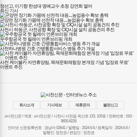
창선고, 이기향 한성대 명예교수 초청 강연회 열어
최신 기사
곤양면 장기화 가뭄에 선전적 대응....농업용수 확보 총력
사천시·하동군, 사천공항 확장 및 CIQ시설 설치 공동건의 추진
우주항공국 첫 릴레이 언론브리핑 개최
사천하나병원 간호·간병통합서비스 병동 추가 개설
사천 케이블카 자연휴양림, 목재문화체험장 본개장 기념 ‘입장료 무료’
이벤트 추진
회사소개
기사제보
제휴문의
불편신고
e사천신문 / 제호 : e사천신문 /
사천시 사천읍 옥산로 133, 103호 / 전화번호 : 010-
9655-8226
인터넷 신문등록번호 : 경남아 02641 / 발행일 : 2024.6.6 / 등록일자 : 2024.6.6 /
발행인: 정천권 / 편집인 : 정천권